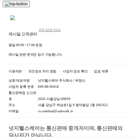
채팅 문의하기
070-4233-5541
캐시딜 고객센터
평일 09:00 ~17:00 운영
캐시딜 관련 문의만 접수 가능합니다.
이용약관
개인정보 처리 방침
사업자 정보 확인
입점 제휴
상호/대표자명
넛지헬스케어 주식회사 / 박정신
사업자 등록 번호
849-88-00418
통신판매업 신고번
호
2020-서울강남-00859
주소
서울 강남구 역삼로1길 8 평익빌딩 2층 [06242]
이메일
cs.cashdeal@cashwalk.io
넛지헬스케어는 통신판매 중개자이며, 통신판매의 
당사자가 아닙니다.
