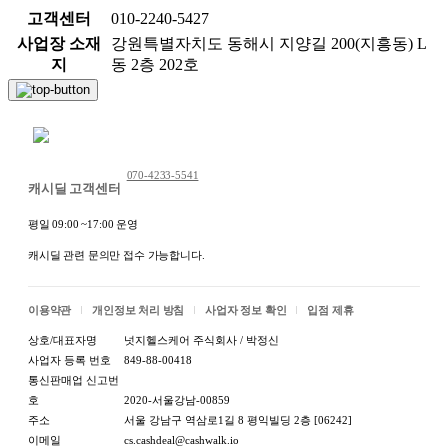
고객센터
010-2240-5427
사업장 소재
강원특별자치도 동해시 지양길 200(지흥동) L
지
동 2층 202호
채팅 문의하기
070-4233-5541
캐시딜 고객센터
평일 09:00 ~17:00 운영
캐시딜 관련 문의만 접수 가능합니다.
이용약관
개인정보 처리 방침
사업자 정보 확인
입점 제휴
상호/대표자명
넛지헬스케어 주식회사 / 박정신
사업자 등록 번호
849-88-00418
통신판매업 신고번
호
2020-서울강남-00859
주소
서울 강남구 역삼로1길 8 평익빌딩 2층 [06242]
이메일
cs.cashdeal@cashwalk.io