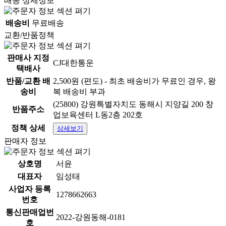
배송 상세정보
배송비
무료배송
교환/반품정책
판매사 지정
CJ대한통운
택배사
반품/교환 배
2,500원 (편도) - 최초 배송비가 무료인 경우, 왕
송비
복 배송비 부과
(25800) 강원특별자치도 동해시 지양길 200 창
반품주소
업보육센터 L동2층 202호
정책 상세
상세보기
판매자 정보
상호명
서윤
대표자
임성태
사업자 등록
1278662663
번호
통신판매업번
2022-강원동해-0181
호