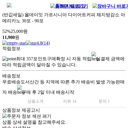
(반값세일) 올데이잇 가르시니아 다이어트커피 체지방감소 아
메리카노 30포 - 90포
52
%
25,000
원
11,900
원
4.8
(
14
)
적립정보
최대
357
포인트
구매확정 시 자동 적립
실결제 금액에
따라 적립금액이 달라질 수 있습니다.
배송정보
무료배송
도서산간 등 지역에 따른 추가 배송비 발생 가능
판매
자 배송
구매 후 2일 이내 배송시작
상품소개
리뷰 14
문의 1
상품정보 제공고시
상품 상세 설명을 참고해주세요.