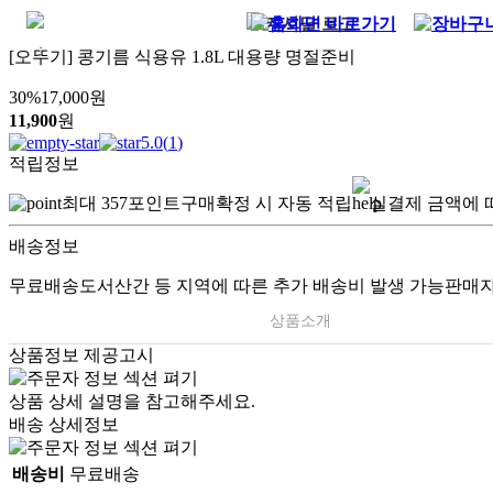
[오뚜기] 콩기름 식용유 1.8L 대용량 명절준비
30
%
17,000
원
11,900
원
5.0
(
1
)
적립정보
최대
357
포인트
구매확정 시 자동 적립
실결제 금액에 
배송정보
무료배송
도서산간 등 지역에 따른 추가 배송비 발생 가능
판매자
상품소개
상품정보 제공고시
.
상품 상세 설명을 참고해주세요.
배송 상세정보
배송비
무료배송