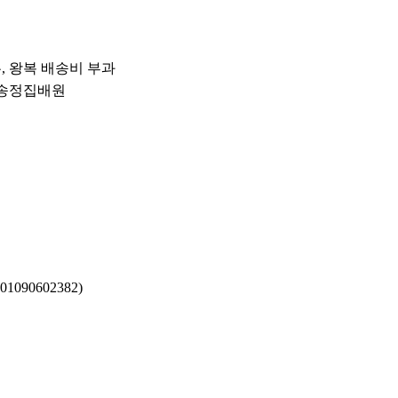
우, 왕복 배송비 부과
운 송정집배원
090602382)