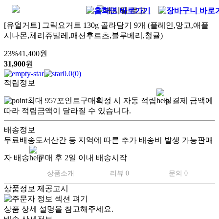
[유얼거트] 그릭요거트 130g 골라담기 9개 (플레인,망고,애플
시나몬,체리쥬빌레,패션후르츠,블루베리,청귤)
23
%
41,400
원
31,900
원
0.0
(
0
)
적립정보
최대
957
포인트
구매확정 시 자동 적립
실결제 금액에
따라 적립금액이 달라질 수 있습니다.
배송정보
무료배송
도서산간 등 지역에 따른 추가 배송비 발생 가능
판매
자 배송
구매 후 2일 이내 배송시작
상품소개
리뷰 0
문의 0
상품정보 제공고시
상품 상세 설명을 참고해주세요.