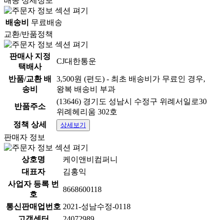
배송 상세정보
배송비
무료배송
교환/반품정책
판매사 지정
CJ대한통운
택배사
반품/교환 배
3,500원 (편도) - 최초 배송비가 무료인 경우,
송비
왕복 배송비 부과
(13646) 경기도 성남시 수정구 위례서일로30
반품주소
위례헤리움 302호
정책 상세
상세보기
판매자 정보
상호명
케이앤비컴퍼니
대표자
김홍익
사업자 등록 번
8668600118
호
통신판매업번호
2021-성남수정-0118
고객센터
24072989