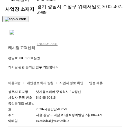
경기 성남시 수정구 위례서일로 30 02-407-
사업장 소재지
2989
채팅 문의하기
070-4233-5541
캐시딜 고객센터
평일 09:00 ~17:00 운영
캐시딜 관련 문의만 접수 가능합니다.
이용약관
개인정보 처리 방침
사업자 정보 확인
입점 제휴
상호/대표자명
넛지헬스케어 주식회사 / 박정신
사업자 등록 번호
849-88-00418
통신판매업 신고번
호
2020-서울강남-00859
주소
서울 강남구 역삼로1길 8 평익빌딩 2층 [06242]
이메일
cs.cashdeal@cashwalk.io