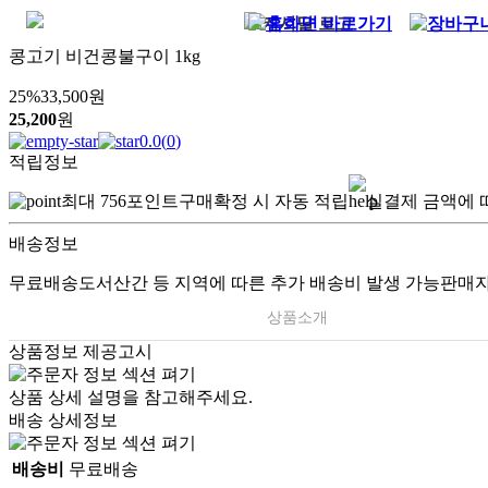
콩고기 비건콩불구이 1kg
25
%
33,500
원
25,200
원
0.0
(
0
)
적립정보
최대
756
포인트
구매확정 시 자동 적립
실결제 금액에 
배송정보
무료배송
도서산간 등 지역에 따른 추가 배송비 발생 가능
판매자
상품소개
상품정보 제공고시
상품 상세 설명을 참고해주세요.
배송 상세정보
배송비
무료배송