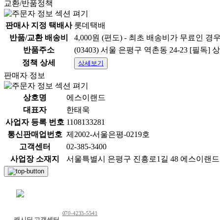
교환/반품정책
판매사 지정 택배사
롯데택배
반품/교환 배송비
4,000원 (편도) - 최초 배송비가 무료인 경
반품주소
(03403) 서울 은평구 역촌동 24-23 [
정책 상세
상세보기
판매자 정보
상호명
에스이랜드
대표자
한태욱
사업자 등록 번호
1108133281
통신판매업번호
제2002-서울은평-0219호
고객센터
02-385-3400
사업장 소재지
서울특별시 은평구 진흥로1길 48 에스이랜드
채팅 문의하기
070-4233-5541
캐시딜 고객센터