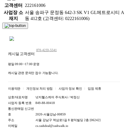
고객센터
222161006
사업장 소
서울 송파구 문정동 642-3 SK V1 GL메트로시티 A
재지
동 412호 (고객센터: 0222161006)
채팅 문의하기
070-4233-5541
캐시딜 고객센터
평일 09:00 ~17:00 운영
캐시딜 관련 문의만 접수 가능합니다.
이용약관
개인정보 처리 방침
사업자 정보 확인
입점 제휴
상호/대표자명
넛지헬스케어 주식회사 / 박정신
사업자 등록 번호
849-88-00418
통신판매업 신고번
호
2020-서울강남-00859
주소
서울 강남구 역삼로1길 8 평익빌딩 2층 [06242]
이메일
cs.cashdeal@cashwalk.io