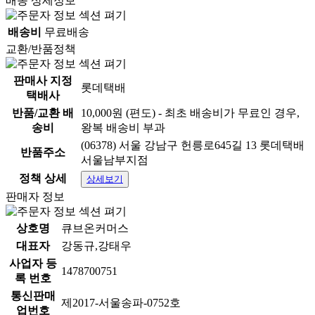
배송 상세정보
배송비
무료배송
교환/반품정책
판매사 지정
롯데택배
택배사
반품/교환 배
10,000원 (편도) - 최초 배송비가 무료인 경우,
송비
왕복 배송비 부과
(06378) 서울 강남구 헌릉로645길 13 롯데택배
반품주소
서울남부지점
정책 상세
상세보기
판매자 정보
상호명
큐브온커머스
대표자
강동규,강태우
사업자 등
1478700751
록 번호
통신판매
제2017-서울송파-0752호
업번호