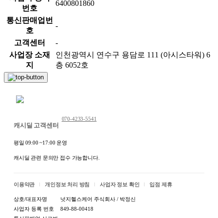
6400801860
번호
통신판매업번
-
호
고객센터
-
사업장 소재
인천광역시 연수구 용담로 111 (아시스타워) 6
지
층 6052호
채팅 문의하기
070-4233-5541
캐시딜 고객센터
평일 09:00 ~17:00 운영
캐시딜 관련 문의만 접수 가능합니다.
이용약관
개인정보 처리 방침
사업자 정보 확인
입점 제휴
상호/대표자명
넛지헬스케어 주식회사 / 박정신
사업자 등록 번호
849-88-00418