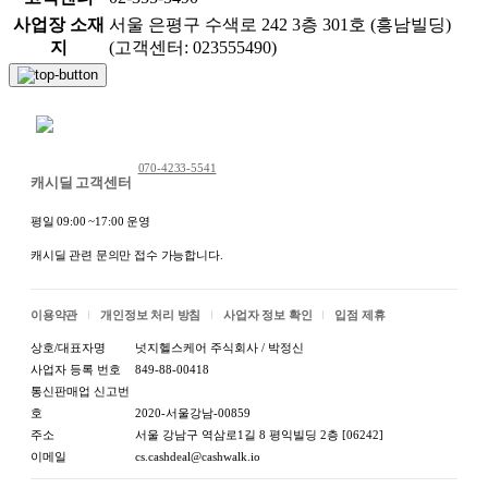
사업장 소재
서울 은평구 수색로 242 3층 301호 (흥남빌딩)
지
(고객센터: 023555490)
채팅 문의하기
070-4233-5541
캐시딜 고객센터
평일 09:00 ~17:00 운영
캐시딜 관련 문의만 접수 가능합니다.
이용약관
개인정보 처리 방침
사업자 정보 확인
입점 제휴
상호/대표자명
넛지헬스케어 주식회사 / 박정신
사업자 등록 번호
849-88-00418
통신판매업 신고번
호
2020-서울강남-00859
주소
서울 강남구 역삼로1길 8 평익빌딩 2층 [06242]
이메일
cs.cashdeal@cashwalk.io