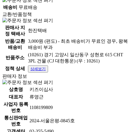
배송비
무료배송
교환/반품정책
판매사 지
한진택배
정 택배사
반품/교환
3,000원 (편도) - 최초 배송비가 무료인 경우, 왕복
배송비
배송비 부과
(10261) 경기 고양시 일산동구 성현로 615 CHT
반품주소
3PL 건물 (CJ 대한통운) (우 : 10261)
정책 상세
상세보기
판매자 정보
상호명
키즈이십사
대표자
류영근
사업자 등록
1108199809
번호
통신판매업
2024-서울은평-0845호
번호
고객센터
02-355-5490