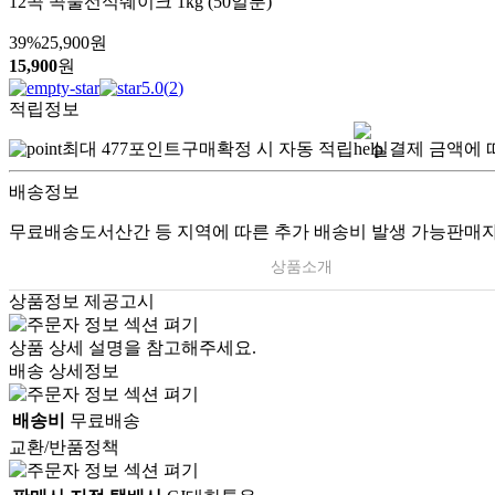
12곡 곡물선식쉐이크 1kg (50일분)
39
%
25,900
원
15,900
원
5.0
(
2
)
적립정보
최대
477
포인트
구매확정 시 자동 적립
실결제 금액에 
배송정보
무료배송
도서산간 등 지역에 따른 추가 배송비 발생 가능
판매자
상품소개
상품정보 제공고시
상품 상세 설명을 참고해주세요.
배송 상세정보
배송비
무료배송
교환/반품정책