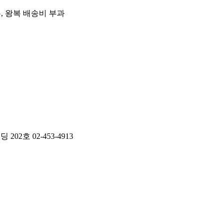
우, 왕복 배송비 부과
2호 02-453-4913