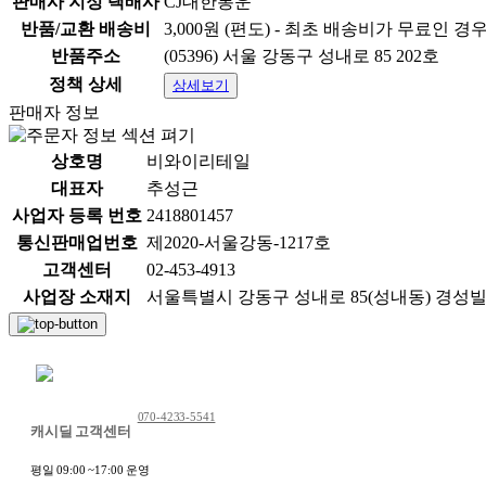
판매사 지정 택배사
CJ대한통운
반품/교환 배송비
3,000원 (편도) - 최초 배송비가 무료인 경
반품주소
(05396) 서울 강동구 성내로 85 202호
정책 상세
상세보기
판매자 정보
상호명
비와이리테일
대표자
추성근
사업자 등록 번호
2418801457
통신판매업번호
제2020-서울강동-1217호
고객센터
02-453-4913
사업장 소재지
서울특별시 강동구 성내로 85(성내동) 경성빌딩 20
채팅 문의하기
070-4233-5541
캐시딜 고객센터
평일 09:00 ~17:00 운영