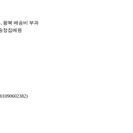
우, 왕복 배송비 부과
운 송정집배원
090602382)