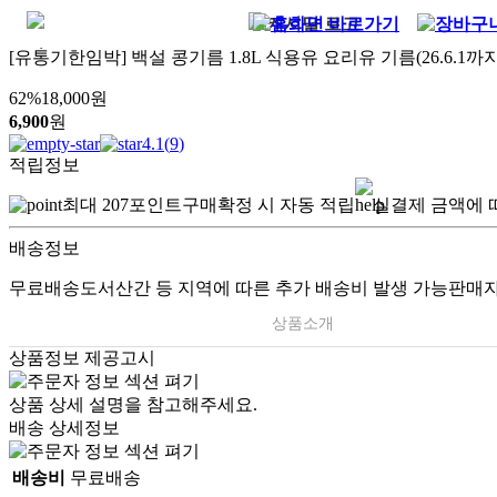
[유통기한임박] 백설 콩기름 1.8L 식용유 요리유 기름(26.6.1까지
62
%
18,000
원
6,900
원
4.1
(
9
)
적립정보
최대
207
포인트
구매확정 시 자동 적립
실결제 금액에 
배송정보
무료배송
도서산간 등 지역에 따른 추가 배송비 발생 가능
판매자
상품소개
상품정보 제공고시
.
상품 상세 설명을 참고해주세요.
배송 상세정보
배송비
무료배송