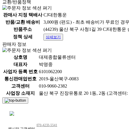
교환/반품정책
판매사 지정 택배사
CJ대한통운
반품/교환 배송비
3,000원 (편도) - 최초 배송비가 무료인 경
반품주소
(44239) 울산 북구 사청1길 39 CJ대한통
정책 상세
상세보기
판매자 정보
상호명
대제종합물류센터
대표자
박명중
사업자 등록 번호
6101062200
통신판매업번호
2019-울산북구-0083
유통기한 26년 6월 1일까지
고객센터
010-9060-2382
사업장 소재지
울산 북구 진장유통로 20 1동, 2동 (고객센터: 01
채팅 문의하기
070-4233-5541
캐시딜 고객센터