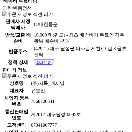
배송비
무료배송
교환/반품정책
판매사 지정
CJ대한통운
택배사
반품/교환 배
10,000원 (편도) - 최초 배송비가 무료인 경우,
송비
왕복 배송비 부과
(42921) 대구 달성군 다사읍 세천로6길 8 물류
반품주소
센터
정책 상세
상세보기
판매자 정보
상호명
(주)지룩_캐시딜
대표자
유호진
사업자 등록
7868700541
번호
통신판매업
제2017-대구달성-0095호
번호
고객센터
07041907777