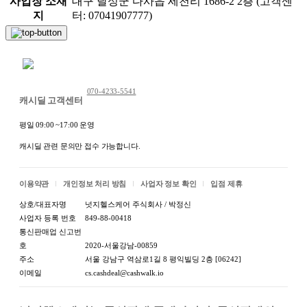
사업장 소재
대구 달성군 다사읍 세천리 1686-2 2층 (고객센
지
터: 07041907777)
채팅 문의하기
070-4233-5541
캐시딜 고객센터
평일 09:00 ~17:00 운영
캐시딜 관련 문의만 접수 가능합니다.
이용약관
개인정보 처리 방침
사업자 정보 확인
입점 제휴
상호/대표자명
넛지헬스케어 주식회사 / 박정신
사업자 등록 번호
849-88-00418
통신판매업 신고번
호
2020-서울강남-00859
주소
서울 강남구 역삼로1길 8 평익빌딩 2층 [06242]
이메일
cs.cashdeal@cashwalk.io