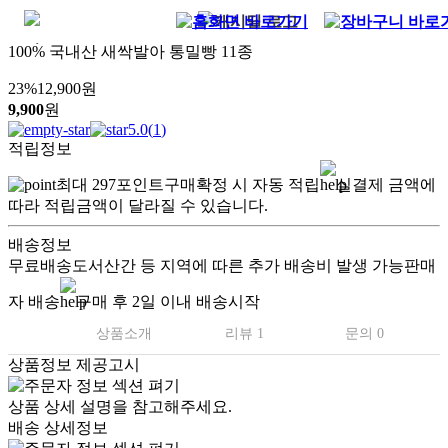
100% 국내산 새싹발아 통밀빵 11종
23
%
12,900
원
9,900
원
5.0
(
1
)
적립정보
최대
297
포인트
구매확정 시 자동 적립
실결제 금액에
따라 적립금액이 달라질 수 있습니다.
배송정보
무료배송
도서산간 등 지역에 따른 추가 배송비 발생 가능
판매
자 배송
구매 후 2일 이내 배송시작
상품소개
리뷰 1
문의 0
상품정보 제공고시
100% 국내산 통밀로 발아시켜
상품 상세 설명을 참고해주세요.
배송 상세정보
맏는 정성 건강한 수제빵