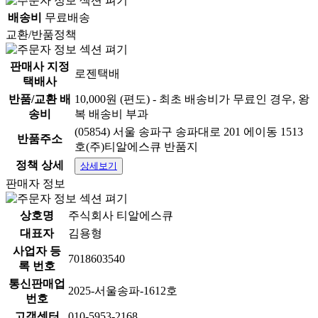
배송비
무료배송
교환/반품정책
당일 생산하여 배송되는
판매사 지정
로젠택배
다양한 구성 통밀빵 11종♥
택배사
반품/교환 배
10,000원 (편도) - 최초 배송비가 무료인 경우, 왕
송비
복 배송비 부과
✔ 100% 국내산 통밀을 발아시켜
(05854) 서울 송파구 송파대로 201 에이동 1513
반품주소
호(주)티알에스큐 반품지
껍질 그대로를 사용하여
정책 상세
상세보기
판매자 정보
섬유질과 밀눈이 살아있는 건강한 빵
상호명
주식회사 티알에스큐
대표자
김용형
✔ 속이 편안한 통밀 천연 발효빵
사업자 등
7018603540
록 번호
✔ 트렌스 지방 zero 화학 첨가물 無
통신판매업
2025-서울송파-1612호
✔ 콜레스테롤 0% 건강한 섭취
번호
고객센터
010-5953-2168