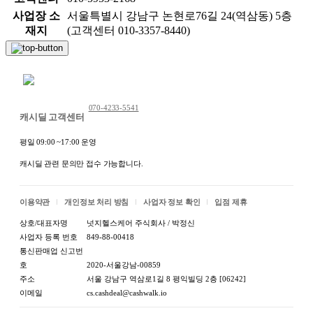
✔ 혈당 조절 및 장 건강 증진
사업장 소
서울특별시 강남구 논현로76길 24(역삼동) 5층
재지
(고객센터 010-3357-8440)
✔ 소화기능 개선, 유익균 증식
채팅 문의하기
특가 이벤트 이번 기회에
070-4233-5541
건강한 통밀빵 드세요^^
캐시딜 고객센터
평일 09:00 ~17:00 운영
캐시딜 관련 문의만 접수 가능합니다.
이용약관
개인정보 처리 방침
사업자 정보 확인
입점 제휴
상호/대표자명
넛지헬스케어 주식회사 / 박정신
사업자 등록 번호
849-88-00418
통신판매업 신고번
호
2020-서울강남-00859
주소
서울 강남구 역삼로1길 8 평익빌딩 2층 [06242]
이메일
cs.cashdeal@cashwalk.io