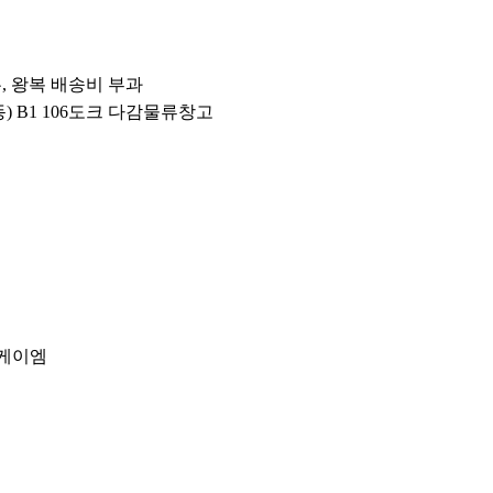
우, 왕복 배송비 부과
동) B1 106도크 다감물류창고
이케이엠