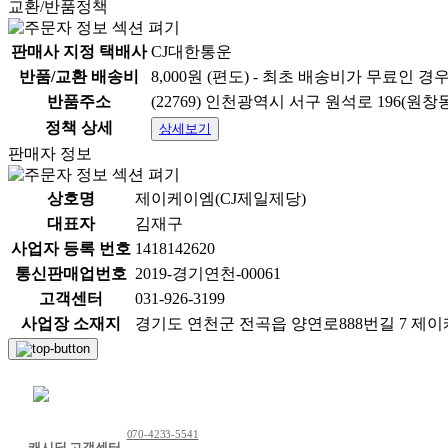
교환/반품정책
판매사 지정 택배사
CJ대한통운
반품/교환 배송비
8,000원 (편도) - 최초 배송비가 무료인 경
반품주소
(22769) 인천광역시 서구 원석로 196(원창
정책 상세
상세보기
판매자 정보
상호명
제이케이엠(CJ제일제당)
대표자
김재구
사업자 등록 번호
1418142620
통신판매업번호
2019-경기연천-00061
고객센터
031-926-3199
사업장 소재지
경기도 연천군 전곡읍 양연로888번길 7 제
채팅 문의하기
070-4233-5541
캐시딜 고객센터