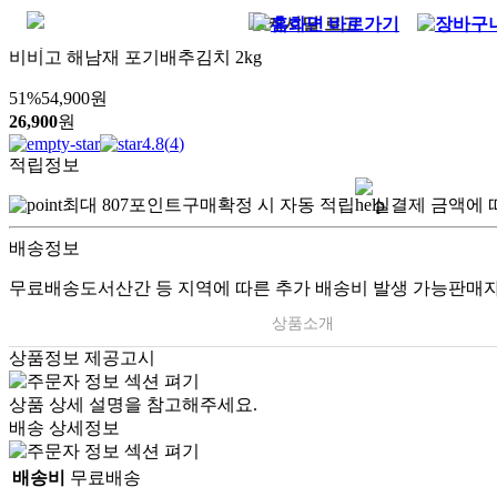
비비고 해남재 포기배추김치 2kg
51
%
54,900
원
26,900
원
4.8
(
4
)
적립정보
최대
807
포인트
구매확정 시 자동 적립
실결제 금액에 
배송정보
무료배송
도서산간 등 지역에 따른 추가 배송비 발생 가능
판매자
상품소개
상품정보 제공고시
상품 상세 설명을 참고해주세요.
배송 상세정보
배송비
무료배송