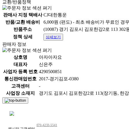
교환/반품정책
판매사 지정 택배사
CJ대한통운
반품/교환 배송비
6,000원 (편도) - 최초 배송비가 무료인 경
반품주소
(10087) 경기 김포시 김포한강2로 113 302동
정책 상세
상세보기
판매자 정보
상호명
아자아자요
대표자
신은주
사업자 등록 번호
4290500851
통신판매업번호
2017-경기김포-0380
고객센터
-
사업장 소재지
경기도 김포시 김포한강2로 113(장기동, 한
채팅 문의하기
070-4233-5541
캐시딜 고객센터