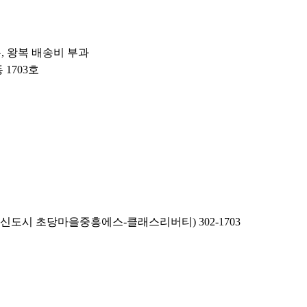
우, 왕복 배송비 부과
 1703호
육개장 사발면 24개 (1박스)
강신도시 초당마을중흥에스-클래스리버티) 302-1703