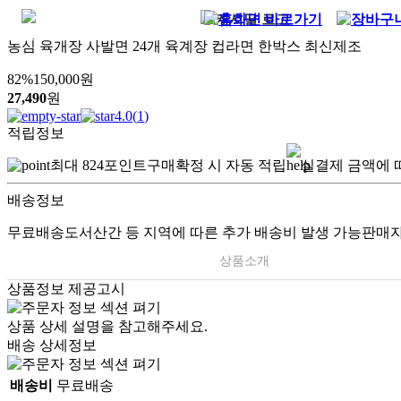
농심 육개장 사발면 24개 육계장 컵라면 한박스 최신제조
82
%
150,000
원
27,490
원
4.0
(
1
)
적립정보
최대
824
포인트
구매확정 시 자동 적립
실결제 금액에 
배송정보
무료배송
도서산간 등 지역에 따른 추가 배송비 발생 가능
판매자
상품소개
상품정보 제공고시
상품 상세 설명을 참고해주세요.
배송 상세정보
배송비
무료배송