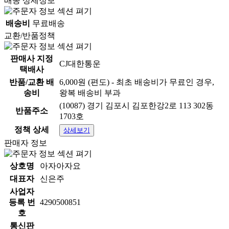
배송 상세정보
배송비
무료배송
교환/반품정책
판매사 지정
CJ대한통운
택배사
반품/교환 배
6,000원 (편도) - 최초 배송비가 무료인 경우,
송비
왕복 배송비 부과
(10087) 경기 김포시 김포한강2로 113 302동
반품주소
1703호
정책 상세
상세보기
잘풀리는집 순수프리미
판매자 정보
엄 3겹 화장지 30M 30
상호명
아자아자요
대표자
신은주
롤 2팩
사업자
등록 번
4290500851
호
통신판