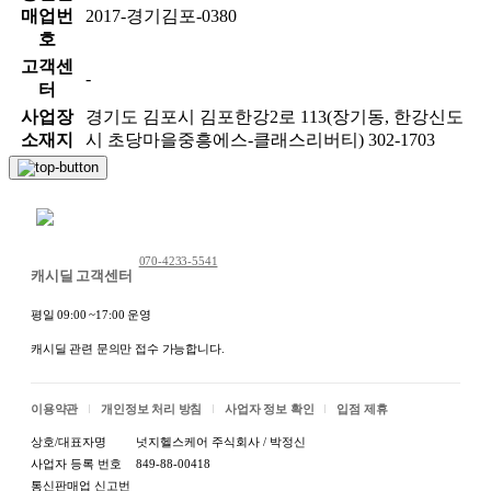
매업번
2017-경기김포-0380
호
고객센
-
터
사업장
경기도 김포시 김포한강2로 113(장기동, 한강신도
소재지
시 초당마을중흥에스-클래스리버티) 302-1703
채팅 문의하기
070-4233-5541
캐시딜 고객센터
평일 09:00 ~17:00 운영
캐시딜 관련 문의만 접수 가능합니다.
이용약관
개인정보 처리 방침
사업자 정보 확인
입점 제휴
상호/대표자명
넛지헬스케어 주식회사 / 박정신
사업자 등록 번호
849-88-00418
통신판매업 신고번