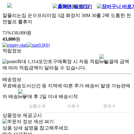
잘풀리는집 순수프리미엄 3겹 화장지 30M 30롤 2팩 도톰한 천
연펄프 롤휴지
71
%
150,000
원
43,800
원
0.0
(
0
)
적립정보
최대
1,314
포인트
구매확정 시 자동 적립
실결제 금액
에 따라 적립금액이 달라질 수 있습니다.
배송정보
무료배송
도서산간 등 지역에 따른 추가 배송비 발생 가능
판매
자 배송
구매 후 2일 이내 배송시작
상품소개
리뷰 0
문의 0
상품정보 제공고시
상품 상세 설명을 참고해주세요.