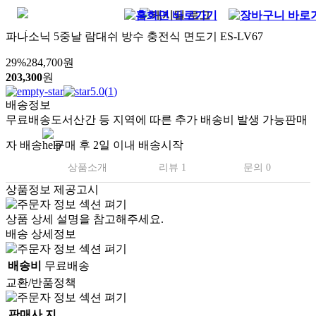
파나소닉 5중날 람대쉬 방수 충전식 면도기 ES-LV67
29
%
284,700
원
203,300
원
5.0
(
1
)
배송정보
무료배송
도서산간 등 지역에 따른 추가 배송비 발생 가능
판매
자 배송
구매 후 2일 이내 배송시작
상품소개
리뷰 1
문의 0
상품정보 제공고시
상품 상세 설명을 참고해주세요.
배송 상세정보
배송비
무료배송
교환/반품정책
판매사 지