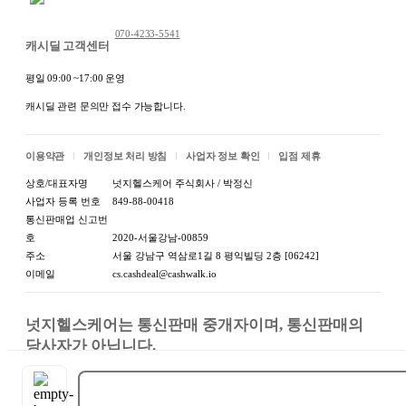
070-4233-5541
캐시딜 고객센터
평일 09:00 ~17:00 운영
캐시딜 관련 문의만 접수 가능합니다.
이용약관
개인정보 처리 방침
사업자 정보 확인
입점 제휴
상호/대표자명
넛지헬스케어 주식회사 / 박정신
사업자 등록 번호
849-88-00418
통신판매업 신고번
호
2020-서울강남-00859
주소
서울 강남구 역삼로1길 8 평익빌딩 2층 [06242]
이메일
cs.cashdeal@cashwalk.io
넛지헬스케어는 통신판매 중개자이며, 통신판매의 
당사자가 아닙니다.

상품, 상품정보, 거래에 관한 의무와 책임은 판매자에
게 있습니다.
구매하기