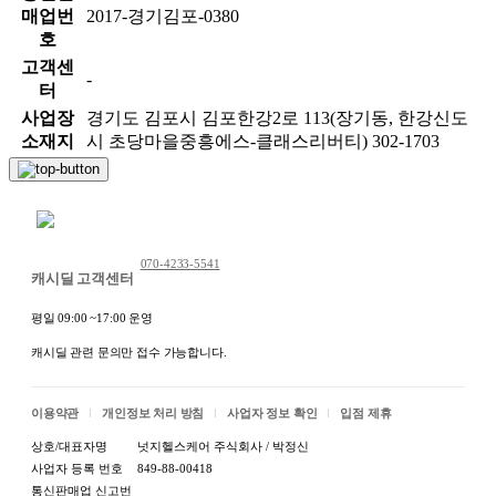
매업번
2017-경기김포-0380
호
고객센
-
터
사업장
경기도 김포시 김포한강2로 113(장기동, 한강신도
소재지
시 초당마을중흥에스-클래스리버티) 302-1703
채팅 문의하기
070-4233-5541
캐시딜 고객센터
평일 09:00 ~17:00 운영
캐시딜 관련 문의만 접수 가능합니다.
이용약관
개인정보 처리 방침
사업자 정보 확인
입점 제휴
상호/대표자명
넛지헬스케어 주식회사 / 박정신
사업자 등록 번호
849-88-00418
통신판매업 신고번