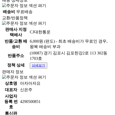
배송 상세정보
배송비
무료배송
교환/반품정책
판매사 지정
CJ대한통운
택배사
반품/교환 배
6,000원 (편도) - 최초 배송비가 무료인 경우,
송비
왕복 배송비 부과
(10087) 경기 김포시 김포한강2로 113 302동
반품주소
1703호
정책 상세
상세보기
고려은단 비타민C 1000
판매자 정보
이지+비타민D 180정
상호명
아자아자요
대표자
신은주
사업자
(3개월분)
등록 번
4290500851
호
통신판