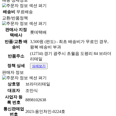
배송 상세정보
배송비
무료배송
교환/반품정책
판매사 지정
롯데택배
택배사
반품/교환 배
3,500원 (편도) - 최초 배송비가 무료인 경우,
송비
왕복 배송비 부과
(12734) 경기 광주시 초월읍 도평리 84 브라더
반품주소
리테일
정책 상세
상세보기
판매자 정보
상호명
브라더리테일
대표자
조만식
사업자 등
8898102638
록 번호
통신판매업
2023-용인처인-0224호
번호