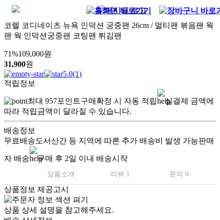
코렐 코디네이츠 뉴욕 인덕션 궁중팬 26cm / 멀티팬 볶음팬 웍
팬 웍 인덕션궁중팬 코팅팬 튀김팬
71
%
109,000
원
31,900
원
5.0
(
1
)
적립정보
최대
957
포인트
구매확정 시 자동 적립
실결제 금액에
따라 적립금액이 달라질 수 있습니다.
배송정보
무료배송
도서산간 등 지역에 따른 추가 배송비 발생 가능
판매
자 배송
구매 후 2일 이내 배송시작
상품소개
리뷰 1
문의 0
상품정보 제공고시
상품 상세 설명을 참고해주세요.