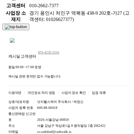
고객센터
010-2662-7377
사업장 소
경기 용인시 처인구 역북동 438-9 202호-가27 (고
재지
객센터: 01026627377)
채팅 문의하기
070-4233-5541
캐시딜 고객센터
평일 09:00 ~17:00 운영
캐시딜 관련 문의만 접수 가능합니다.
이용약관
개인정보 처리 방침
사업자 정보 확인
입점 제휴
상호/대표자명
넛지헬스케어 주식회사 / 박정신
사업자 등록 번호
849-88-00418
통신판매업 신고번
호
2020-서울강남-00859
주소
서울 강남구 역삼로1길 8 평익빌딩 2층 [06242]
이메일
cs.cashdeal@cashwalk.io