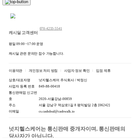
채팅 문의하기
070-4233-5541
캐시딜 고객센터
평일 09:00 ~17:00 운영
캐시딜 관련 문의만 접수 가능합니다.
이용약관
개인정보 처리 방침
사업자 정보 확인
입점 제휴
상호/대표자명
넛지헬스케어 주식회사 / 박정신
사업자 등록 번호
849-88-00418
통신판매업 신고번
호
2020-서울강남-00859
주소
서울 강남구 역삼로1길 8 평익빌딩 2층 [06242]
이메일
cs.cashdeal@cashwalk.io
넛지헬스케어는 통신판매 중개자이며, 통신판매의 
당사자가 아닙니다.
