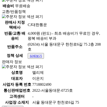
배송비
무료배송
교환/반품정책
판매사 지정
CJ대한통운
택배사
반품/교환 배
4,000원 (편도) - 최초 배송비가 무료인 경우,
송비
왕복 배송비 부과
(02634) 서울 동대문구 한천로6길 75 2층 208
반품주소
호
정책 상세
상세보기
판매자 정보
상호명
엘리제
대표자
이은지
사업자 등록 번호
7718802490
통신판매업번호
2022-서울동대문-0725호
고객센터
-
사업장 소재지
서울 동대문구 한천로6길 75