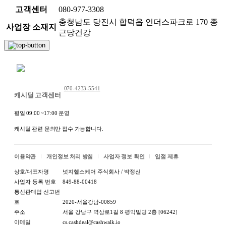
고객센터
080-977-3308
충청남도 당진시 합덕읍 인더스파크로 170 종
사업장 소재지
근당건강
채팅 문의하기
070-4233-5541
캐시딜 고객센터
평일 09:00 ~17:00 운영
캐시딜 관련 문의만 접수 가능합니다.
이용약관
개인정보 처리 방침
사업자 정보 확인
입점 제휴
상호/대표자명
넛지헬스케어 주식회사 / 박정신
사업자 등록 번호
849-88-00418
통신판매업 신고번
호
2020-서울강남-00859
주소
서울 강남구 역삼로1길 8 평익빌딩 2층 [06242]
이메일
cs.cashdeal@cashwalk.io