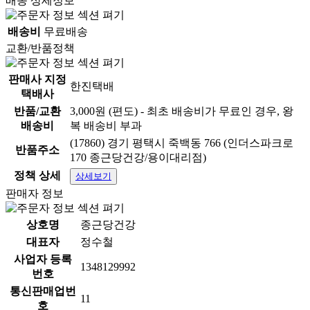
배송 상세정보
배송비
무료배송
교환/반품정책
판매사 지정
한진택배
택배사
반품/교환
3,000원 (편도) - 최초 배송비가 무료인 경우, 왕
배송비
복 배송비 부과
(17860) 경기 평택시 죽백동 766 (인더스파크로
반품주소
170 종근당건강/용이대리점)
정책 상세
상세보기
판매자 정보
상호명
종근당건강
대표자
정수철
사업자 등록
1348129992
번호
통신판매업번
11
호