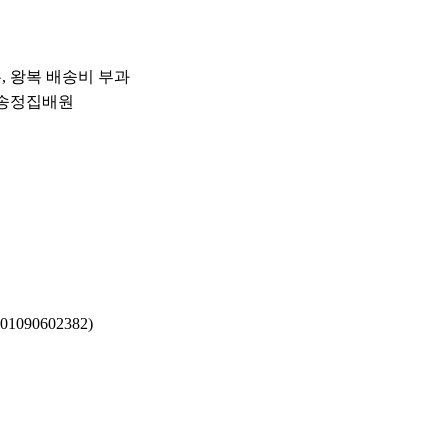
우, 왕복 배송비 부과
운 송정집배원
090602382)