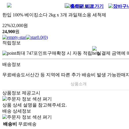
한입 100% 베이킹소다 2kg x 3개 과일채소용 세척제
22
%
32,000
원
24,900
원
0.0
(
0
)
적립정보
최대
747
포인트
구매확정 시 자동 적립
실결제 금액에 
배송정보
무료배송
도서산간 등 지역에 따른 추가 배송비 발생 가능
판매자
상품소개
상품정보 제공고시
.
상품 상세 설명을 참고해주세요.
배송 상세정보
배송비
무료배송