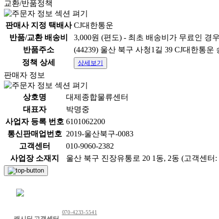
교환/반품정책
판매사 지정 택배사
CJ대한통운
반품/교환 배송비
3,000원 (편도) - 최초 배송비가 무료인 경
반품주소
(44239) 울산 북구 사청1길 39 CJ대한통
정책 상세
상세보기
판매자 정보
상호명
대제종합물류센터
대표자
박명중
사업자 등록 번호
6101062200
통신판매업번호
2019-울산북구-0083
고객센터
010-9060-2382
사업장 소재지
울산 북구 진장유통로 20 1동, 2동 (고객센터: 01
채팅 문의하기
070-4233-5541
캐시딜 고객센터