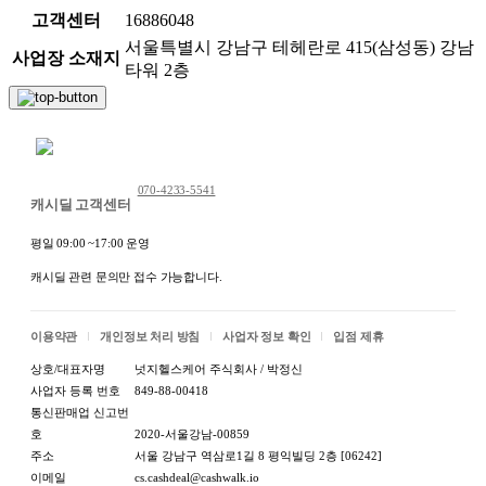
고객센터
16886048
서울특별시 강남구 테헤란로 415(삼성동) 강남
사업장 소재지
타워 2층
채팅 문의하기
070-4233-5541
캐시딜 고객센터
평일 09:00 ~17:00 운영
캐시딜 관련 문의만 접수 가능합니다.
이용약관
개인정보 처리 방침
사업자 정보 확인
입점 제휴
상호/대표자명
넛지헬스케어 주식회사 / 박정신
사업자 등록 번호
849-88-00418
통신판매업 신고번
호
2020-서울강남-00859
주소
서울 강남구 역삼로1길 8 평익빌딩 2층 [06242]
이메일
cs.cashdeal@cashwalk.io