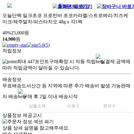
오늘단백 밀크초코 프로틴바 초코카라멜/스트로베리/치즈케
이크/제주말차/피스타치오 48g x 각1팩
40
%
25,000
원
14,900
원
5.0
(
5
)
적립정보
최대
447
포인트
구매확정 시 자동 적립
실결제 금액에
따라 적립금액이 달라질 수 있습니다.
배송정보
무료배송
도서산간 등 지역에 따른 추가 배송비 발생 가능
판매
자 배송
구매 후 2일 이내 배송시작
상품소개
리뷰 5
문의 0
상품정보 제공고시
상품 상세 설명을 참고해주세요.