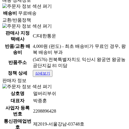
배송 상세정보
배송비
무료배송
교환/반품정책
판매사 지정
CJ대한통운
택배사
반품/교환 배
4,000원 (편도) - 최초 배송비가 무료인 경우, 왕
송비
복 배송비 부과
(54576) 전북특별자치도 익산시 왕궁면 왕궁농
반품주소
공단지길 81 미담
정책 상세
상세보기
판매자 정보
상호명
멀버리부쉬
대표자
박종훈
사업자 등록
2208896428
번호
통신판매업번
제2019-서울강남-03748호
호