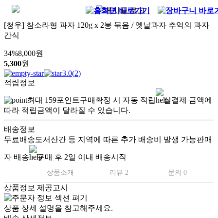
[청우] 참소라형 과자 120g x 2봉 묶음 / 옛날과자 추억의 과자
간식
34
%
8,000
원
5,300
원
3.0
(
2
)
적립정보
최대
159
포인트
구매확정 시 자동 적립
실결제 금액에
따라 적립금액이 달라질 수 있습니다.
배송정보
무료배송
도서산간 등 지역에 따른 추가 배송비 발생 가능
판매
자 배송
구매 후 2일 이내 배송시작
상품소개
리뷰 2
문의 0
상품정보 제공고시
.
상품 상세 설명을 참고해주세요.