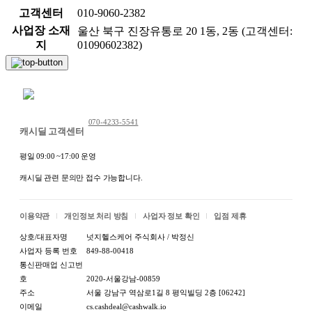
고객센터
010-9060-2382
사업장 소재
울산 북구 진장유통로 20 1동, 2동 (고객센터:
지
01090602382)
채팅 문의하기
070-4233-5541
캐시딜 고객센터
평일 09:00 ~17:00 운영
캐시딜 관련 문의만 접수 가능합니다.
이용약관
개인정보 처리 방침
사업자 정보 확인
입점 제휴
상호/대표자명
넛지헬스케어 주식회사 / 박정신
사업자 등록 번호
849-88-00418
통신판매업 신고번
호
2020-서울강남-00859
주소
서울 강남구 역삼로1길 8 평익빌딩 2층 [06242]
이메일
cs.cashdeal@cashwalk.io