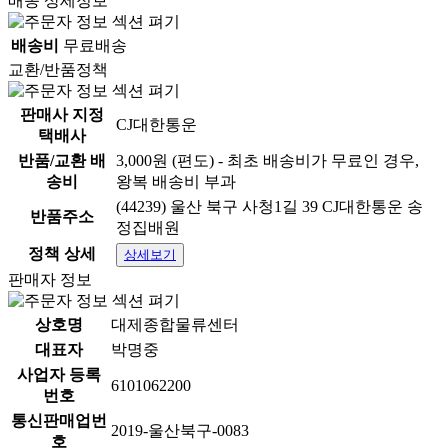
배송 상세정보
배송비
무료배송
교환/반품정책
판매사 지정
CJ대한통운
택배사
반품/교환 배
3,000원 (편도) - 최초 배송비가 무료인 경우,
송비
왕복 배송비 부과
(44239) 울산 북구 사청1길 39 CJ대한통운 송
반품주소
정집배원
정책 상세
상세보기
판매자 정보
상호명
대제종합물류센터
대표자
박명중
사업자 등록
6101062200
번호
통신판매업번
2019-울산북구-0083
호