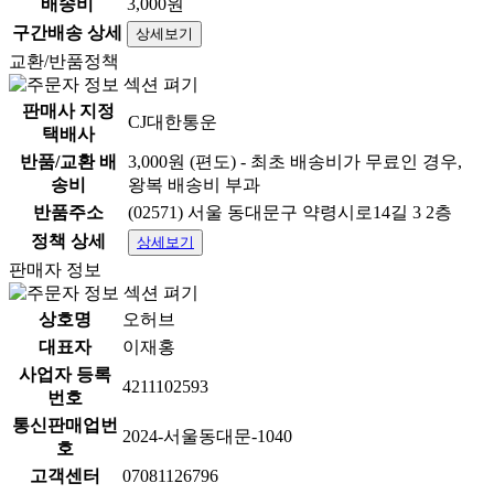
배송비
3,000원
구간배송 상세
상세보기
교환/반품정책
판매사 지정
CJ대한통운
택배사
반품/교환 배
3,000원 (편도) - 최초 배송비가 무료인 경우,
송비
왕복 배송비 부과
반품주소
(02571) 서울 동대문구 약령시로14길 3 2층
정책 상세
상세보기
판매자 정보
상호명
오허브
대표자
이재홍
사업자 등록
4211102593
번호
통신판매업번
2024-서울동대문-1040
호
고객센터
07081126796