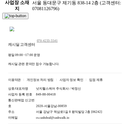
사업장 소재
서울 동대문구 제기동 838-14 2층 (고객센터:
지
07081126796)
채팅 문의하기
070-4233-5541
캐시딜 고객센터
평일 09:00 ~17:00 운영
캐시딜 관련 문의만 접수 가능합니다.
이용약관
개인정보 처리 방침
사업자 정보 확인
입점 제휴
상호/대표자명
넛지헬스케어 주식회사 / 박정신
사업자 등록 번호
849-88-00418
통신판매업 신고번
호
2020-서울강남-00859
주소
서울 강남구 역삼로1길 8 평익빌딩 2층 [06242]
이메일
cs.cashdeal@cashwalk.io