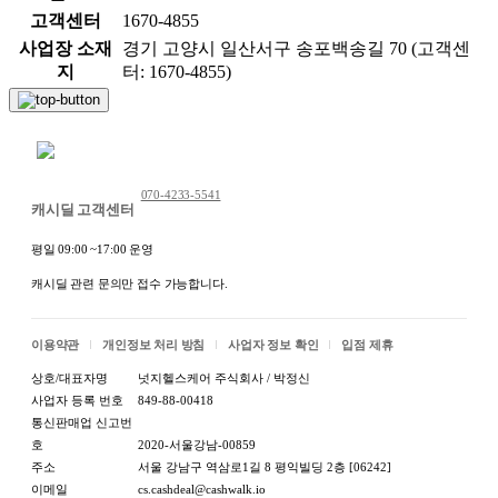
고객센터
1670-4855
사업장 소재
경기 고양시 일산서구 송포백송길 70 (고객센
지
터: 1670-4855)
채팅 문의하기
070-4233-5541
캐시딜 고객센터
평일 09:00 ~17:00 운영
캐시딜 관련 문의만 접수 가능합니다.
이용약관
개인정보 처리 방침
사업자 정보 확인
입점 제휴
상호/대표자명
넛지헬스케어 주식회사 / 박정신
사업자 등록 번호
849-88-00418
통신판매업 신고번
호
2020-서울강남-00859
주소
서울 강남구 역삼로1길 8 평익빌딩 2층 [06242]
이메일
cs.cashdeal@cashwalk.io