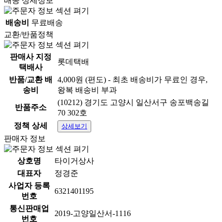
배송 상세정보
배송비
무료배송
교환/반품정책
판매사 지정
롯데택배
택배사
반품/교환 배
4,000원 (편도) - 최초 배송비가 무료인 경우,
송비
왕복 배송비 부과
(10212) 경기도 고양시 일산서구 송포백송길
반품주소
70 302호
정책 상세
상세보기
판매자 정보
상호명
타이거상사
대표자
정경준
사업자 등록
6321401195
번호
통신판매업
2019-고양일산서-1116
번호