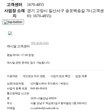
고객센터
1670-4855
사업장 소재
경기 고양시 일산서구 송포백송길 70 (고객센
지
터: 1670-4855)
채팅 문의하기
070-4233-5541
캐시딜 고객센터
평일 09:00 ~17:00 운영
캐시딜 관련 문의만 접수 가능합니다.
이용약관
개인정보 처리 방침
사업자 정보 확인
입점 제휴
상호/대표자명
넛지헬스케어 주식회사 / 박정신
사업자 등록 번호
849-88-00418
통신판매업 신고번
호
2020-서울강남-00859
주소
서울 강남구 역삼로1길 8 평익빌딩 2층 [06242]
이메일
cs.cashdeal@cashwalk.io