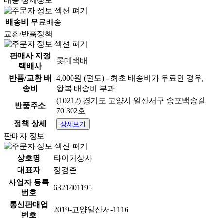
배송 상세정보
배송비
무료배송
교환/반품정책
판매사 지정
롯데택배
택배사
반품/교환 배
4,000원 (편도) - 최초 배송비가 무료인 경우,
송비
왕복 배송비 부과
(10212) 경기도 고양시 일산서구 송포백송길
반품주소
70 302호
정책 상세
상세보기
판매자 정보
상호명
타이거상사
대표자
정경준
사업자 등록
6321401195
번호
통신판매업
2019-고양일산서-1116
번호