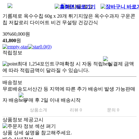
기름제로 옥수수칩 60g x 20개 튀기지않은 옥수수과자 구운콘
칩 저칼로리 다이어트 비건 무설탕 건강간식
30
%
60,000
원
41,800
원
0.0
(
0
)
적립정보
최대
1,254
포인트
구매확정 시 자동 적립
실결제 금액
에 따라 적립금액이 달라질 수 있습니다.
배송정보
무료배송
도서산간 등 지역에 따른 추가 배송비 발생 가능
판매
자 배송
구매 후 2일 이내 배송시작
상품소개
리뷰 0
문의 0
상품정보 제공고시
상품 상세 설명을 참고해주세요.