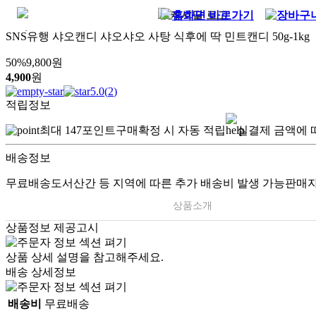
SNS유행 샤오캔디 샤오샤오 사탕 식후에 딱 민트캔디 50g-1kg
50
%
9,800
원
4,900
원
5.0
(
2
)
적립정보
최대
147
포인트
구매확정 시 자동 적립
실결제 금액에 
배송정보
무료배송
도서산간 등 지역에 따른 추가 배송비 발생 가능
판매자
상품소개
상품정보 제공고시
상품 상세 설명을 참고해주세요.
배송 상세정보
배송비
무료배송