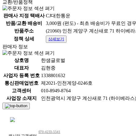
교환/반품정책
판매사 지정 택배사
CJ대한통운
반품/교환 배송비
3,000원 (편도) - 최초 배송비가 무료인 경
반품주소
(21060) 인천 계양구 계산새로 71 하이베라
정책 상세
상세보기
판매자 정보
상호명
한샘글로벌
대표자
김현중
사업자 등록 번호
1338801632
통신판매업번호
제2021-인천계양-0246호
고객센터
010-8949-8764
사업장 소재지
인천광역시 계양구 계산새로 71 (하이베라스) 하이베
채팅 문의하기
070-4233-5541
캐시딜 고객센터