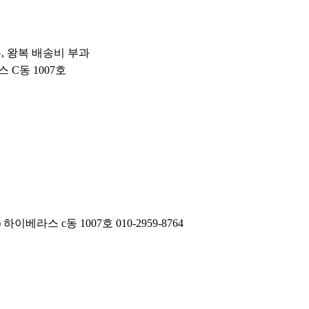
우, 왕복 배송비 부과
스 C동 1007호
라스 c동 1007호 010-2959-8764