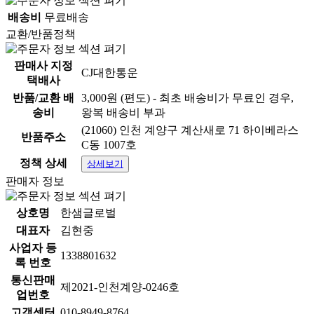
배송비
무료배송
교환/반품정책
판매사 지정
CJ대한통운
택배사
반품/교환 배
3,000원 (편도) - 최초 배송비가 무료인 경우,
송비
왕복 배송비 부과
(21060) 인천 계양구 계산새로 71 하이베라스
반품주소
C동 1007호
정책 상세
상세보기
판매자 정보
상호명
한샘글로벌
대표자
김현중
사업자 등
1338801632
록 번호
통신판매
제2021-인천계양-0246호
업번호
고객센터
010-8949-8764