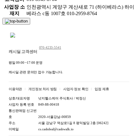
사업장 소
인천광역시 계양구 계산새로 71 (하이베라스) 하이
재지
베라스 c동 1007호 010-2959-8764
채팅 문의하기
070-4233-5541
캐시딜 고객센터
평일 09:00 ~17:00 운영
캐시딜 관련 문의만 접수 가능합니다.
이용약관
개인정보 처리 방침
사업자 정보 확인
입점 제휴
상호/대표자명
넛지헬스케어 주식회사 / 박정신
사업자 등록 번호
849-88-00418
통신판매업 신고번
호
2020-서울강남-00859
주소
서울 강남구 역삼로1길 8 평익빌딩 2층 [06242]
이메일
cs.cashdeal@cashwalk.io