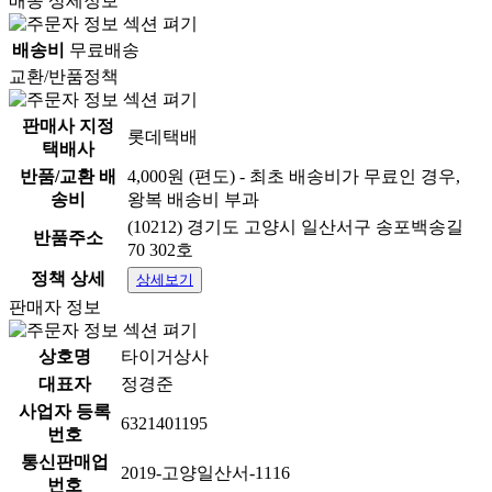
배송 상세정보
배송비
무료배송
교환/반품정책
판매사 지정
롯데택배
택배사
반품/교환 배
4,000원 (편도) - 최초 배송비가 무료인 경우,
송비
왕복 배송비 부과
(10212) 경기도 고양시 일산서구 송포백송길
반품주소
70 302호
정책 상세
상세보기
판매자 정보
상호명
타이거상사
대표자
정경준
사업자 등록
6321401195
번호
통신판매업
2019-고양일산서-1116
번호