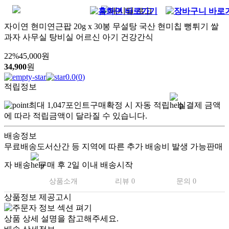
자이연 현미연근팝 20g x 30봉 무설탕 국산 현미칩 뻥튀기 쌀
과자 사무실 탕비실 어르신 아기 건강간식
22
%
45,000
원
34,900
원
0.0
(
0
)
적립정보
최대
1,047
포인트
구매확정 시 자동 적립
실결제 금액
에 따라 적립금액이 달라질 수 있습니다.
배송정보
무료배송
도서산간 등 지역에 따른 추가 배송비 발생 가능
판매
자 배송
구매 후 2일 이내 배송시작
상품소개
리뷰 0
문의 0
상품정보 제공고시
상품 상세 설명을 참고해주세요.