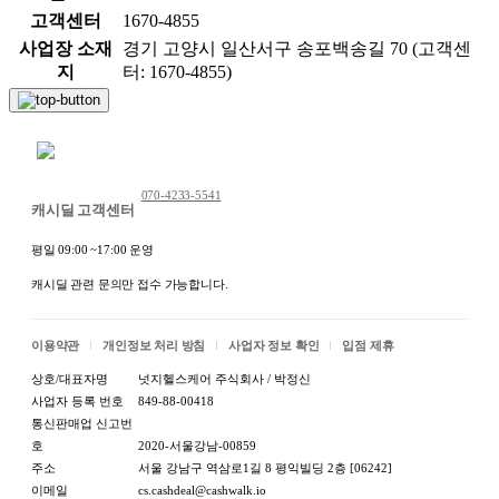
고객센터
1670-4855
사업장 소재
경기 고양시 일산서구 송포백송길 70 (고객센
지
터: 1670-4855)
채팅 문의하기
070-4233-5541
캐시딜 고객센터
평일 09:00 ~17:00 운영
캐시딜 관련 문의만 접수 가능합니다.
이용약관
개인정보 처리 방침
사업자 정보 확인
입점 제휴
상호/대표자명
넛지헬스케어 주식회사 / 박정신
사업자 등록 번호
849-88-00418
통신판매업 신고번
호
2020-서울강남-00859
주소
서울 강남구 역삼로1길 8 평익빌딩 2층 [06242]
이메일
cs.cashdeal@cashwalk.io