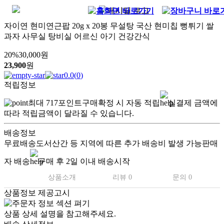
자이연 현미연근팝 20g x 20봉 무설탕 국산 현미칩 뻥튀기 쌀
과자 사무실 탕비실 어르신 아기 건강간식
20
%
30,000
원
23,900
원
0.0
(
0
)
적립정보
최대
717
포인트
구매확정 시 자동 적립
실결제 금액에
따라 적립금액이 달라질 수 있습니다.
배송정보
무료배송
도서산간 등 지역에 따른 추가 배송비 발생 가능
판매
자 배송
구매 후 2일 이내 배송시작
상품소개
리뷰 0
문의 0
상품정보 제공고시
상품 상세 설명을 참고해주세요.