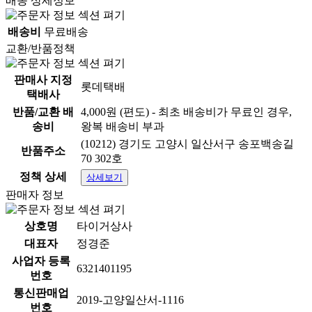
배송 상세정보
배송비
무료배송
교환/반품정책
판매사 지정
롯데택배
택배사
반품/교환 배
4,000원 (편도) - 최초 배송비가 무료인 경우,
송비
왕복 배송비 부과
(10212) 경기도 고양시 일산서구 송포백송길
반품주소
70 302호
정책 상세
상세보기
판매자 정보
상호명
타이거상사
대표자
정경준
사업자 등록
6321401195
번호
통신판매업
2019-고양일산서-1116
번호