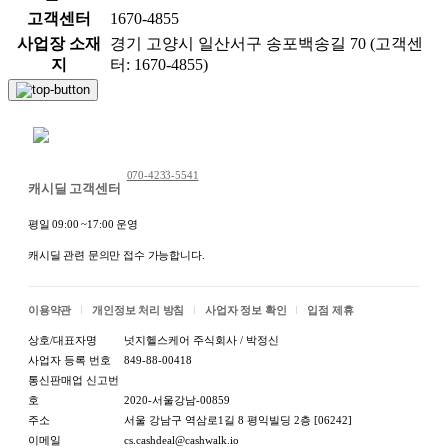
고객센터
1670-4855
사업장 소재
경기 고양시 일산서구 송포백송길 70 (고객센
지
터: 1670-4855)
채팅 문의하기
070-4233-5541
캐시딜 고객센터
평일 09:00 ~17:00 운영
캐시딜 관련 문의만 접수 가능합니다.
이용약관
개인정보 처리 방침
사업자 정보 확인
입점 제휴
상호/대표자명
넛지헬스케어 주식회사 / 박정신
사업자 등록 번호
849-88-00418
통신판매업 신고번
호
2020-서울강남-00859
주소
서울 강남구 역삼로1길 8 평익빌딩 2층 [06242]
이메일
cs.cashdeal@cashwalk.io