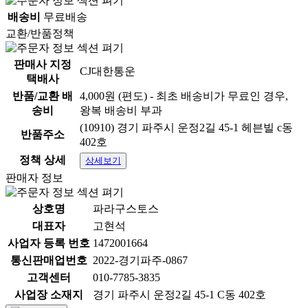
배송비
무료배송
교환/반품정책
판매사 지정
CJ대한통운
택배사
반품/교환 배
4,000원 (편도) - 최초 배송비가 무료인 경우,
송비
왕복 배송비 부과
(10910) 경기 파주시 운정2길 45-1 헤븐빌 c동
반품주소
402호
정책 상세
상세보기
본 제품을 구매하시면 원활한 배송을 위해 꼭 필요한 고객님의 개인정보를
(성함, 주소, 전화번호 등) 택배사 및 제 3업체에서 이용하는 것에 동의하시
판매자 정보
는 것으로 간주됩니다.
개인정보는 배송 외의 용도로는 절대 사용되지 않으니 안심하시기 바랍니
상호명
파라구스토스
다. 안전하게 배송해 드리겠습니다.
대표자
고현석
사업자 등록 번호
1472001664
상품 정보고시
통신판매업번호
2022-경기파주-0867
항목
내용
고객센터
010-7785-3835
1.식품등의표시
사업장 소재지
경기 파주시 운정2길 45-1 C동 402호
·광고에관한법