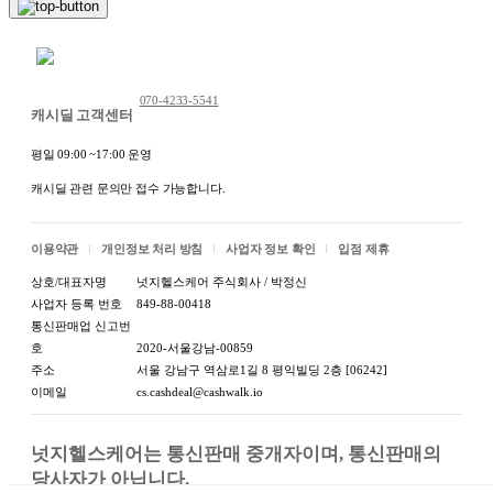
[상세설명참조]
률에 따른 표시
사항
채팅 문의하기
1-1.제품명
제품명:상세정보별도표기
070-4233-5541
캐시딜 고객센터
1-2.식품의 유
식품의 유형:상품 상세정보에 별도
형
표기
평일 09:00 ~17:00 운영
캐시딜 관련 문의만 접수 가능합니다.
1-3.생산자 및
생산자:상품 상세정보에 별도 표기
소재지(수입품
/ 소재지:상품 상세정보에 별도 표
의 경우 생산자,
이용약관
개인정보 처리 방침
사업자 정보 확인
입점 제휴
기 / 수입자 및 제조국:상품 상세정
수입자 및 제조
보에 별도 표기
상호/대표자명
넛지헬스케어 주식회사 / 박정신
국)
사업자 등록 번호
849-88-00418
통신판매업 신고번
제조연월일:수시로 생산되는 제품
호
2020-서울강남-00859
1-4.제조연월
입니다. 유통기한이 지난 상품은 발
주소
서울 강남구 역삼로1길 8 평익빌딩 2층 [06242]
일,유통기한 또
송되지 않습니다. / 소비기한:유통
이메일
cs.cashdeal@cashwalk.io
는 품질유지기
기한 관련 컴플레인 인입 시 '소비
한
자기본법'에 따른 소비자 분쟁 해결
기준에 따라 처리됩니다
넛지헬스케어는 통신판매 중개자이며, 통신판매의 
당사자가 아닙니다.

1-5.포장단위별
포장단위별 용량(중량):상품 상세정