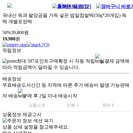
국내산 쑥과 팥앙금을 가득 넣은 밥알찹쌀떡(50g*20개입) 쑥
떡 개별포장떡
50
%
39,800
원
19,900
원
4.7
(
3
)
적립정보
최대
597
포인트
구매확정 시 자동 적립
실결제 금액에
따라 적립금액이 달라질 수 있습니다.
배송정보
무료배송
도서산간 등 지역에 따른 추가 배송비 발생 가능
판매
자 배송
구매 후 2일 이내 배송시작
상품소개
리뷰 3
문의 0
상품정보 제공고시
상품 상세 설명을 참고해주세요.