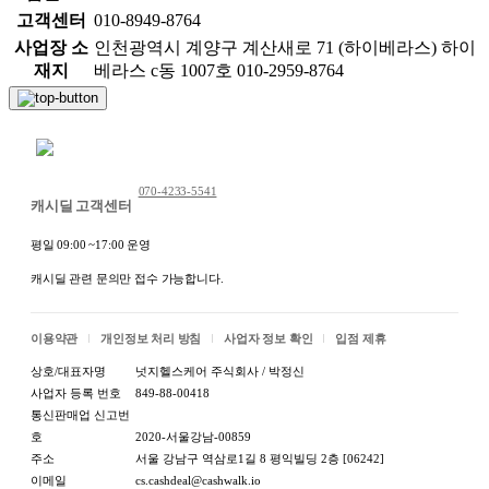
고객센터
010-8949-8764
사업장 소
인천광역시 계양구 계산새로 71 (하이베라스) 하이
재지
베라스 c동 1007호 010-2959-8764
채팅 문의하기
070-4233-5541
캐시딜 고객센터
평일 09:00 ~17:00 운영
캐시딜 관련 문의만 접수 가능합니다.
이용약관
개인정보 처리 방침
사업자 정보 확인
입점 제휴
상호/대표자명
넛지헬스케어 주식회사 / 박정신
사업자 등록 번호
849-88-00418
통신판매업 신고번
호
2020-서울강남-00859
주소
서울 강남구 역삼로1길 8 평익빌딩 2층 [06242]
이메일
cs.cashdeal@cashwalk.io