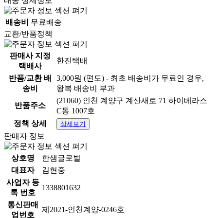
배송 상세정보
배송비
무료배송
교환/반품정책
판매사 지정
한진택배
택배사
반품/교환 배
3,000원 (편도) - 최초 배송비가 무료인 경우,
송비
왕복 배송비 부과
(21060) 인천 계양구 계산새로 71 하이베라스
반품주소
C동 1007호
정책 상세
상세보기
판매자 정보
상호명
한샘글로벌
대표자
김현중
사업자 등
1338801632
록 번호
통신판매
제2021-인천계양-0246호
업번호