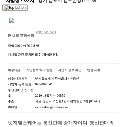
사업장 소재지
경기 김포시 김포한강11로 38
채팅 문의하기
070-4233-5541
캐시딜 고객센터
평일 09:00 ~17:00 운영
캐시딜 관련 문의만 접수 가능합니다.
이용약관
개인정보 처리 방침
사업자 정보 확인
입점 제휴
상호/대표자명
넛지헬스케어 주식회사 / 박정신
사업자 등록 번호
849-88-00418
통신판매업 신고번
호
2020-서울강남-00859
주소
서울 강남구 역삼로1길 8 평익빌딩 2층 [06242]
이메일
cs.cashdeal@cashwalk.io
넛지헬스케어는 통신판매 중개자이며, 통신판매의 