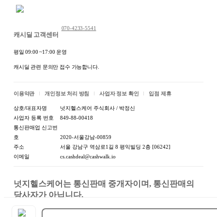
채팅 문의하기
070-4233-5541
캐시딜 고객센터
평일 09:00 ~17:00 운영
캐시딜 관련 문의만 접수 가능합니다.
이용약관
개인정보 처리 방침
사업자 정보 확인
입점 제휴
상호/대표자명
넛지헬스케어 주식회사 / 박정신
사업자 등록 번호
849-88-00418
통신판매업 신고번
호
2020-서울강남-00859
주소
서울 강남구 역삼로1길 8 평익빌딩 2층 [06242]
이메일
cs.cashdeal@cashwalk.io
넛지헬스케어는 통신판매 중개자이며, 통신판매의 
당사자가 아닙니다.

상품, 상품정보, 거래에 관한 의무와 책임은 판매자에