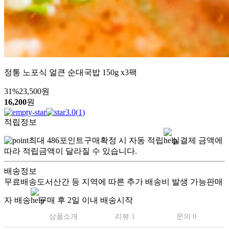
정통 노포식 얼큰 순대국밥 150g x3팩
31
%
23,500
원
16,200
원
3.0
(
1
)
적립정보
최대
486
포인트
구매확정 시 자동 적립
실결제 금액에
따라 적립금액이 달라질 수 있습니다.
배송정보
무료배송
도서산간 등 지역에 따른 추가 배송비 발생 가능
판매
자 배송
구매 후 2일 이내 배송시작
상품소개
리뷰 1
문의 0