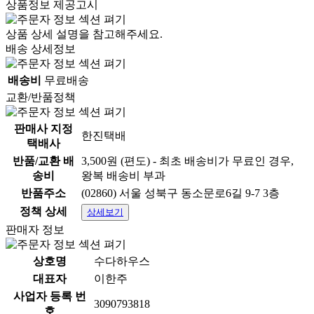
상품정보 제공고시
상품 상세 설명을 참고해주세요.
밀키트, 편해 보여도
배송 상세정보
막상 사려면 고민되지 않으셨나요?
배송비
무료배송
교환/반품정책
비슷해 보여도 가격과 구성, 만족감이
생각보다 다 다르니까요.
판매사 지정
한진택배
택배사
반품/교환 배
3,500원 (편도) - 최초 배송비가 무료인 경우,
여러 제품을 꼼꼼하게 비교해 보고,
송비
왕복 배송비 부과
저희가 먹어도 좋을 제품만 깐깐하게 골랐습
반품주소
(02860) 서울 성북구 동소문로6길 9-7 3층
니다.
정책 상세
상세보기
고민 없이 선택하실 수 있도록 자신 있게 준비
판매자 정보
했습니다.
상호명
수다하우스
대표자
이한주
사업자 등록 번
3090793818
호