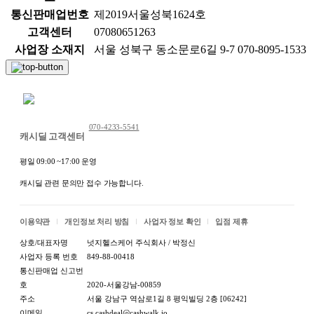
통신판매업번호
제2019서울성북1624호
고객센터
07080651263
사업장 소재지
서울 성북구 동소문로6길 9-7 070-8095-1533
채팅 문의하기
070-4233-5541
캐시딜 고객센터
평일 09:00 ~17:00 운영
캐시딜 관련 문의만 접수 가능합니다.
이용약관
개인정보 처리 방침
사업자 정보 확인
입점 제휴
상호/대표자명
넛지헬스케어 주식회사 / 박정신
사업자 등록 번호
849-88-00418
통신판매업 신고번
호
2020-서울강남-00859
주소
서울 강남구 역삼로1길 8 평익빌딩 2층 [06242]
이메일
cs.cashdeal@cashwalk.io