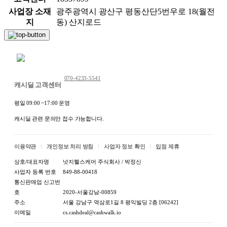
사업장 소재
광주광역시 광산구 평동산단5번우로 18(월전
지
동) 산지로드
채팅 문의하기
070-4233-5541
캐시딜 고객센터
평일 09:00 ~17:00 운영
캐시딜 관련 문의만 접수 가능합니다.
이용약관
개인정보 처리 방침
사업자 정보 확인
입점 제휴
상호/대표자명
넛지헬스케어 주식회사 / 박정신
사업자 등록 번호
849-88-00418
통신판매업 신고번
호
2020-서울강남-00859
주소
서울 강남구 역삼로1길 8 평익빌딩 2층 [06242]
이메일
cs.cashdeal@cashwalk.io