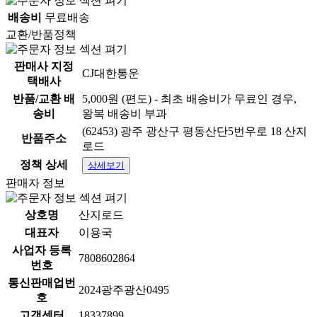
배송비
무료배송
교환/반품정책
판매사 지정
CJ대한통운
택배사
반품/교환 배
5,000원 (편도) - 최초 배송비가 무료인 경우,
송비
왕복 배송비 부과
(62453) 광주 광산구 평동산단5번우로 18 산지
반품주소
로드
정책 상세
상세보기
판매자 정보
상호명
산지로드
대표자
이용국
사업자 등록
7808602864
번호
통신판매업번
2024광주광산0495
호
고객센터
18337899