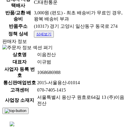
CJ대한통운
택배사
반품/교환 배
3,000원 (편도) - 최초 배송비가 무료인 경우,
송비
왕복 배송비 부과
반품주소
(10317) 경기 고양시 일산동구 동국로 274
정책 상세
상세보기
판매자 정보
상호명
이음전산
대표자
이규범
사업자 등록 번
1068686988
호
통신판매업번호
2015-서울용산-01014
고객센터
070-7405-1415
서울특별시 용산구 원효로64길 13 (주)이음
사업장 소재지
전산
채팅 문의하기