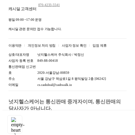
070-4233-5541
캐시딜 고객센터
평일 09:00 ~17:00 운영
캐시딜 관련 문의만 접수 가능합니다.
이용약관
개인정보 처리 방침
사업자 정보 확인
입점 제휴
상호/대표자명
넛지헬스케어 주식회사 / 박정신
사업자 등록 번호
849-88-00418
통신판매업 신고번
호
2020-서울강남-00859
주소
서울 강남구 역삼로1길 8 평익빌딩 2층 [06242]
이메일
cs.cashdeal@cashwalk.io
넛지헬스케어는 통신판매 중개자이며, 통신판매의 
당사자가 아닙니다.

상품, 상품정보, 거래에 관한 의무와 책임은 판매자에
게 있습니다.
판매종료
3