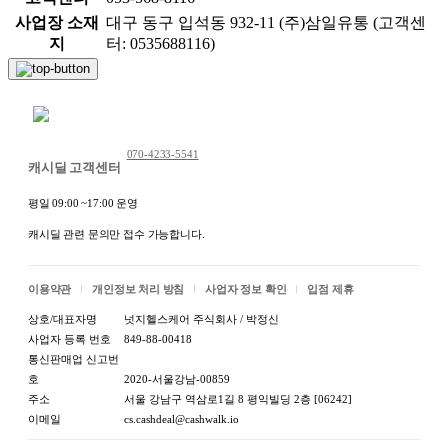
사업장 소재
대구 동구 입석동 932-11 (주)삼일유통 (고객센
지
터: 0535688116)
채팅 문의하기
070-4233-5541
상품 정보고시
캐시딜 고객센터
항목
내용
평일 09:00 ~17:00 운영
캐시딜 관련 문의만 접수 가능합니다.
1.식품등의표시·광고에
관한법률에 따른 표시사
[상세설명참조]
항
이용약관
개인정보 처리 방침
사업자 정보 확인
입점 제휴
제품명:상품 상세설명 참
상호/대표자명
넛지헬스케어 주식회사 / 박정신
1-1.제품명
조
사업자 등록 번호
849-88-00418
통신판매업 신고번
식품의 유형:상품 상세설
호
2020-서울강남-00859
1-2.식품의 유형
명 참조
주소
서울 강남구 역삼로1길 8 평익빌딩 2층 [06242]
이메일
cs.cashdeal@cashwalk.io
생산자:상품 상세설명 참
1-3.생산자 및 소재지(수