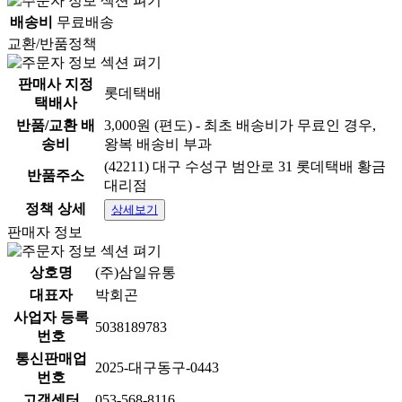
배송비
무료배송
교환/반품정책
판매사 지정
롯데택배
택배사
반품/교환 배
3,000원 (편도) - 최초 배송비가 무료인 경우,
송비
왕복 배송비 부과
(42211) 대구 수성구 범안로 31 롯데택배 황금
반품주소
대리점
정책 상세
상세보기
판매자 정보
상호명
(주)삼일유통
대표자
박회곤
사업자 등록
5038189783
번호
통신판매업
2025-대구동구-0443
번호
고객센터
053-568-8116