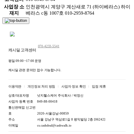
사업장 소
인천광역시 계양구 계산새로 71 (하이베라스) 하이
재지
베라스 c동 1007호 010-2959-8764
채팅 문의하기
070-4233-5541
캐시딜 고객센터
평일 09:00 ~17:00 운영
캐시딜 관련 문의만 접수 가능합니다.
이용약관
개인정보 처리 방침
사업자 정보 확인
입점 제휴
상호/대표자명
넛지헬스케어 주식회사 / 박정신
사업자 등록 번호
849-88-00418
통신판매업 신고번
호
2020-서울강남-00859
주소
서울 강남구 역삼로1길 8 평익빌딩 2층 [06242]
이메일
cs.cashdeal@cashwalk.io