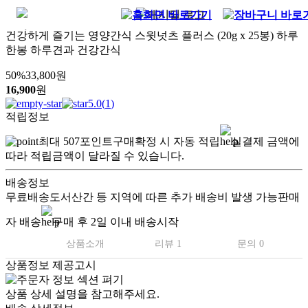
건강하게 즐기는 영양간식 스윗넛츠 플러스 (20g x 25봉) 하루
한봉 하루견과 건강간식
50
%
33,800
원
16,900
원
5.0
(
1
)
적립정보
최대
507
포인트
구매확정 시 자동 적립
실결제 금액에
따라 적립금액이 달라질 수 있습니다.
배송정보
무료배송
도서산간 등 지역에 따른 추가 배송비 발생 가능
판매
자 배송
구매 후 2일 이내 배송시작
상품소개
리뷰 1
문의 0
상품정보 제공고시
상품 상세 설명을 참고해주세요.