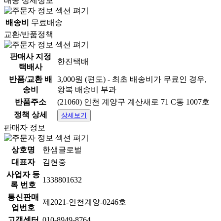
배송 상세정보
배송비
무료배송
교환/반품정책
판매사 지정
한진택배
택배사
반품/교환 배
3,000원 (편도) - 최초 배송비가 무료인 경우,
송비
왕복 배송비 부과
반품주소
(21060) 인천 계양구 계산새로 71 C동 1007호
정책 상세
상세보기
판매자 정보
상호명
한샘글로벌
대표자
김현중
사업자 등
1338801632
록 번호
통신판매
제2021-인천계양-0246호
업번호
고객센터
010-8949-8764