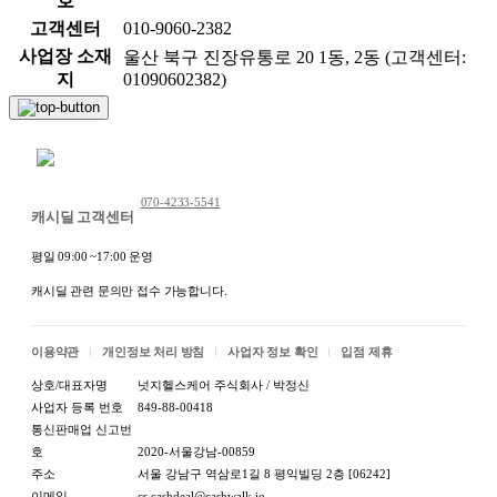
호
고객센터
010-9060-2382
사업장 소재
울산 북구 진장유통로 20 1동, 2동 (고객센터:
지
01090602382)
채팅 문의하기
070-4233-5541
캐시딜 고객센터
평일 09:00 ~17:00 운영
캐시딜 관련 문의만 접수 가능합니다.
이용약관
개인정보 처리 방침
사업자 정보 확인
입점 제휴
상호/대표자명
넛지헬스케어 주식회사 / 박정신
사업자 등록 번호
849-88-00418
통신판매업 신고번
호
2020-서울강남-00859
주소
서울 강남구 역삼로1길 8 평익빌딩 2층 [06242]
이메일
cs.cashdeal@cashwalk.io