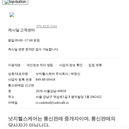
채팅 문의하기
070-4233-5541
캐시딜 고객센터
평일 09:00 ~17:00 운영
캐시딜 관련 문의만 접수 가능합니다.
이용약관
개인정보 처리 방침
사업자 정보 확인
입점 제휴
상호/대표자명
넛지헬스케어 주식회사 / 박정신
사업자 등록 번호
849-88-00418
통신판매업 신고번
호
2020-서울강남-00859
주소
서울 강남구 역삼로1길 8 평익빌딩 2층 [06242]
이메일
cs.cashdeal@cashwalk.io
넛지헬스케어는 통신판매 중개자이며, 통신판매의 
당사자가 아닙니다.
