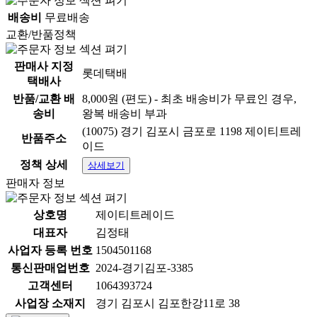
배송비
무료배송
교환/반품정책
판매사 지정
롯데택배
택배사
반품/교환 배
8,000원 (편도) - 최초 배송비가 무료인 경우,
송비
왕복 배송비 부과
(10075) 경기 김포시 금포로 1198 제이티트레
반품주소
이드
정책 상세
상세보기
판매자 정보
상호명
제이티트레이드
대표자
김정태
사업자 등록 번호
1504501168
통신판매업번호
2024-경기김포-3385
고객센터
1064393724
사업장 소재지
경기 김포시 김포한강11로 38