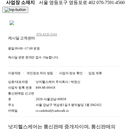
사업장 소재지
서울 영등포구 영등포로 402 070-7591-4560
채팅 문의하기
070-4233-5541
캐시딜 고객센터
평일 09:00 ~17:00 운영
캐시딜 관련 문의만 접수 가능합니다.
이용약관
개인정보 처리 방침
사업자 정보 확인
입점 제휴
상호/대표자명
넛지헬스케어 주식회사 / 박정신
사업자 등록 번호
849-88-00418
통신판매업 신고번
호
2020-서울강남-00859
주소
서울 강남구 역삼로1길 8 평익빌딩 2층 [06242]
이메일
cs.cashdeal@cashwalk.io
넛지헬스케어는 통신판매 중개자이며, 통신판매의 