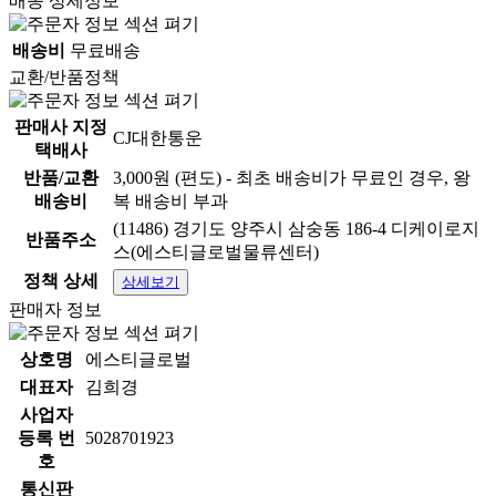
배송 상세정보
배송비
무료배송
교환/반품정책
판매사 지정
CJ대한통운
택배사
반품/교환
3,000원 (편도) - 최초 배송비가 무료인 경우, 왕
배송비
복 배송비 부과
(11486) 경기도 양주시 삼숭동 186-4 디케이로지
반품주소
스(에스티글로벌물류센터)
정책 상세
상세보기
판매자 정보
상호명
에스티글로벌
대표자
김희경
사업자
등록 번
5028701923
호
통신판