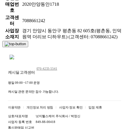
매업번
2020안양동안1718
호
고객센
7088661242
터
사업장
경기 안양시 동안구 평촌동 82 605호(평촌동, 인덕
소재지
원역 더리브 디하우트) (고객센터: 07088661242)
채팅 문의하기
070-4233-5541
캐시딜 고객센터
평일 09:00 ~17:00 운영
캐시딜 관련 문의만 접수 가능합니다.
이용약관
개인정보 처리 방침
사업자 정보 확인
입점 제휴
상호/대표자명
넛지헬스케어 주식회사 / 박정신
사업자 등록 번호
849-88-00418
통신판매업 신고번