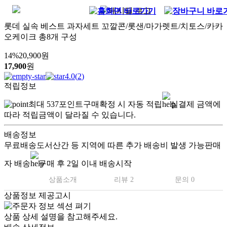
롯데 실속 베스트 과자세트 꼬깔콘/롯샌/마가렛트/치토스/카카
오케이크 총8개 구성
14
%
20,900
원
17,900
원
4.0
(
2
)
적립정보
최대
537
포인트
구매확정 시 자동 적립
실결제 금액에
따라 적립금액이 달라질 수 있습니다.
배송정보
무료배송
도서산간 등 지역에 따른 추가 배송비 발생 가능
판매
자 배송
구매 후 2일 이내 배송시작
상품소개
리뷰 2
문의 0
상품정보 제공고시
상품 상세 설명을 참고해주세요.