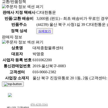
교환/반품정책
판매사 지정 택배사
CJ대한통운
반품/교환 배송비
3,000원 (편도) - 최초 배송비가 무료인 경
반품주소
(44239) 울산 북구 사청1길 39 CJ대한통
정책 상세
상세보기
판매자 정보
상호명
대제종합물류센터
대표자
박명중
사업자 등록 번호
6101062200
통신판매업번호
2019-울산북구-0083
고객센터
010-9060-2382
사업장 소재지
울산 북구 진장유통로 20 1동, 2동 (고객센터: 01
채팅 문의하기
070-4233-5541
캐시딜 고객센터