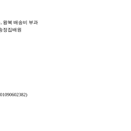
우, 왕복 배송비 부과
운 송정집배원
090602382)