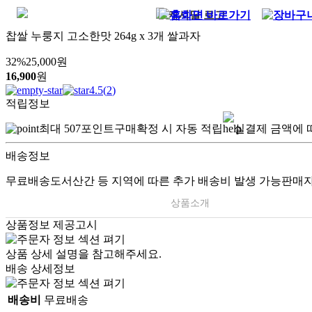
찹쌀 누룽지 고소한맛 264g x 3개 쌀과자
32
%
25,000
원
16,900
원
4.5
(
2
)
적립정보
최대
507
포인트
구매확정 시 자동 적립
실결제 금액에 
배송정보
무료배송
도서산간 등 지역에 따른 추가 배송비 발생 가능
판매자
상품소개
상품정보 제공고시
.
상품 상세 설명을 참고해주세요.
배송 상세정보
배송비
무료배송