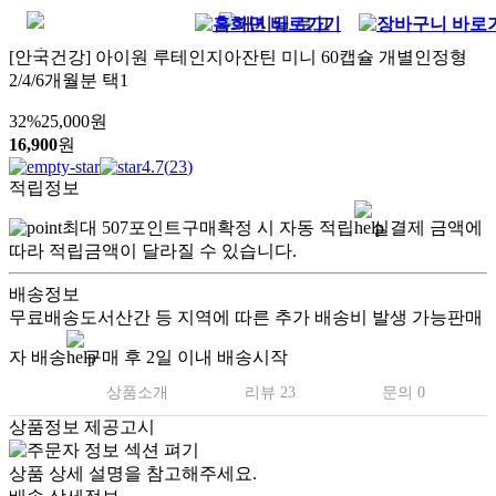
[안국건강] 아이원 루테인지아잔틴 미니 60캡슐 개별인정형
2/4/6개월분 택1
32
%
25,000
원
16,900
원
4.7
(
23
)
적립정보
최대
507
포인트
구매확정 시 자동 적립
실결제 금액에
따라 적립금액이 달라질 수 있습니다.
배송정보
무료배송
도서산간 등 지역에 따른 추가 배송비 발생 가능
판매
자 배송
구매 후 2일 이내 배송시작
상품소개
리뷰 23
문의 0
상품정보 제공고시
상품 상세 설명을 참고해주세요.