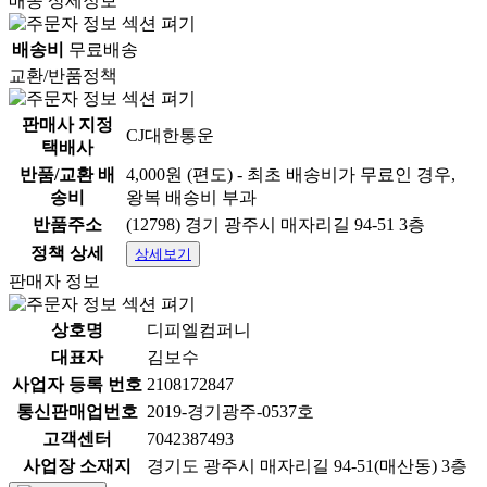
배송 상세정보
배송비
무료배송
교환/반품정책
판매사 지정
CJ대한통운
택배사
반품/교환 배
4,000원 (편도) - 최초 배송비가 무료인 경우,
송비
왕복 배송비 부과
반품주소
(12798) 경기 광주시 매자리길 94-51 3층
정책 상세
상세보기
판매자 정보
상호명
디피엘컴퍼니
대표자
김보수
사업자 등록 번호
2108172847
통신판매업번호
2019-경기광주-0537호
고객센터
7042387493
사업장 소재지
경기도 광주시 매자리길 94-51(매산동) 3층