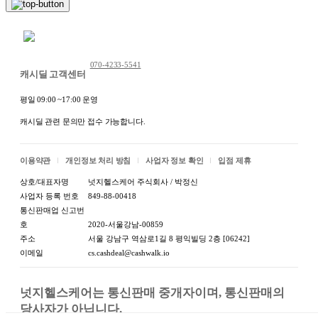
채팅 문의하기
070-4233-5541
캐시딜 고객센터
평일 09:00 ~17:00 운영
캐시딜 관련 문의만 접수 가능합니다.
이용약관
개인정보 처리 방침
사업자 정보 확인
입점 제휴
상호/대표자명
넛지헬스케어 주식회사 / 박정신
사업자 등록 번호
849-88-00418
통신판매업 신고번
호
2020-서울강남-00859
주소
서울 강남구 역삼로1길 8 평익빌딩 2층 [06242]
이메일
cs.cashdeal@cashwalk.io
넛지헬스케어는 통신판매 중개자이며, 통신판매의 
당사자가 아닙니다.
