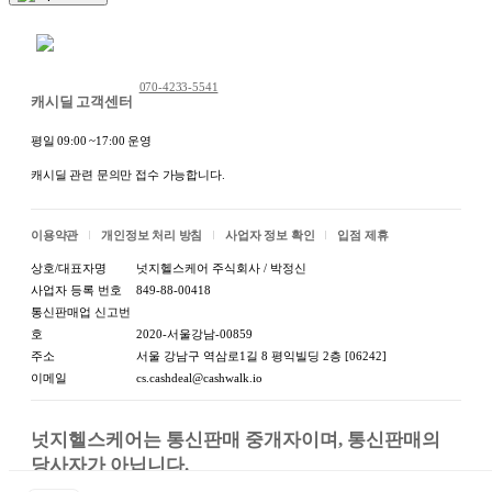
채팅 문의하기
070-4233-5541
캐시딜 고객센터
평일 09:00 ~17:00 운영
캐시딜 관련 문의만 접수 가능합니다.
이용약관
개인정보 처리 방침
사업자 정보 확인
입점 제휴
상호/대표자명
넛지헬스케어 주식회사 / 박정신
사업자 등록 번호
849-88-00418
통신판매업 신고번
호
2020-서울강남-00859
주소
서울 강남구 역삼로1길 8 평익빌딩 2층 [06242]
이메일
cs.cashdeal@cashwalk.io
넛지헬스케어는 통신판매 중개자이며, 통신판매의 
당사자가 아닙니다.

상품, 상품정보, 거래에 관한 의무와 책임은 판매자에