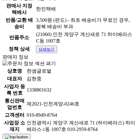
판매사 지정
한진택배
택배사
반품/교환 배
3,500원 (편도) - 최초 배송비가 무료인 경우,
송비
왕복 배송비 부과
(21060) 인천 계양구 계산새로 71 하이베라스
반품주소
C동 1007호
정책 상세
상세보기
판매자 정보
상호명
한샘글로벌
대표자
김현중
사업자 등
1338801632
록 번호
통신판매
제2021-인천계양-0246호
업번호
고객센터
010-8949-8764
사업장 소
인천광역시 계양구 계산새로 71 (하이베라스) 하이
재지
베라스 c동 1007호 010-2959-8764