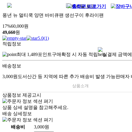
풍년 뉴 멀티쿡 양면 바비큐팬 생선구이 후라이팬
17
%
60,000
원
49,660
원
5.0
(
1
)
적립정보
최대
1,489
포인트
구매확정 시 자동 적립
실결제 금액에
배송정보
3,000원
도서산간 등 지역에 따른 추가 배송비 발생 가능
판매자 
상품소개
상품정보 제공고시
상품 상세 설명을 참고해주세요.
배송 상세정보
배송비
3,000원