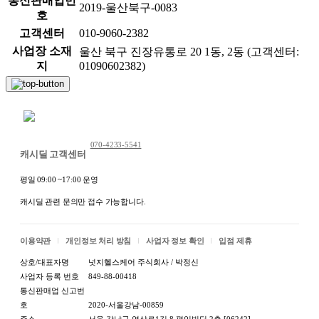
통신판매업번
2019-울산북구-0083
호
고객센터
010-9060-2382
사업장 소재
울산 북구 진장유통로 20 1동, 2동 (고객센터:
지
01090602382)
채팅 문의하기
070-4233-5541
캐시딜 고객센터
평일 09:00 ~17:00 운영
캐시딜 관련 문의만 접수 가능합니다.
이용약관
개인정보 처리 방침
사업자 정보 확인
입점 제휴
상호/대표자명
넛지헬스케어 주식회사 / 박정신
사업자 등록 번호
849-88-00418
통신판매업 신고번
호
2020-서울강남-00859
주소
서울 강남구 역삼로1길 8 평익빌딩 2층 [06242]