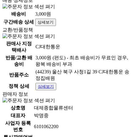
배송 상세정보
배송비
3,000원
구간배송 상세
상세보기
교환/반품정책
판매사 지정
CJ대한통운
택배사
반품/교환 배
3,000원 (편도) - 최초 배송비가 무료인 경우,
송비
왕복 배송비 부과
(44239) 울산 북구 사청1길 39 CJ대한통운 송
반품주소
정집배원
정책 상세
상세보기
판매자 정보
상호명
대제종합물류센터
대표자
박명중
사업자 등록
6101062200
번호