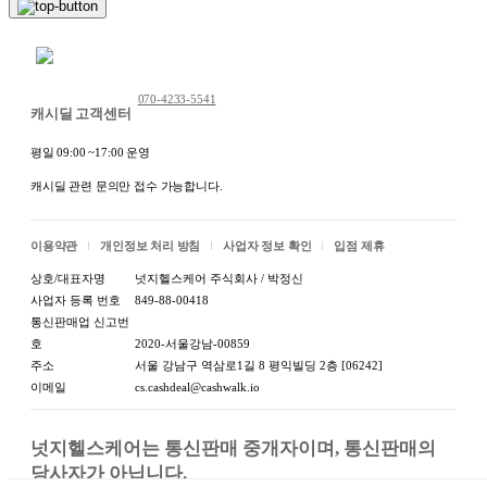
(수입품의 경우 생산
보에 별도 표기 / 수입자 및
자,수입자 및 제조국)
제조국:상품 상세정보에 별
채팅 문의하기
도 표기
070-4233-5541
1-4.제조연월일,유통
제조연월일:수시로 생산되는
캐시딜 고객센터
기한 또는 품질유지기
제품 / 소비기한:제조일로부
한
터 3년
평일 09:00 ~17:00 운영
캐시딜 관련 문의만 접수 가능합니다.
포장단위별 용량(중량):상품
1-5.포장단위별 내용
상세정보에 별도 표기 / 포장
물의 용량(중량),수량
단위별 수량:상품 상세정보
이용약관
개인정보 처리 방침
사업자 정보 확인
입점 제휴
에 별도 표기
상호/대표자명
넛지헬스케어 주식회사 / 박정신
사업자 등록 번호
849-88-00418
1-6.원재료명 및 함량
원재료명:상품 상세정보에
통신판매업 신고번
(농수산물의 원산지
별도 표기|함량:상품 상세정
호
2020-서울강남-00859
표시에 관한 법률에
보에 별도 표기|원산지:상품
주소
서울 강남구 역삼로1길 8 평익빌딩 2층 [06242]
따른 원산지 표시 포
상세정보에 별도 표기
이메일
cs.cashdeal@cashwalk.io
함)
1-7.영양성분(식품등
넛지헬스케어는 통신판매 중개자이며, 통신판매의 
의표시·광고에관한법
당사자가 아닙니다.

영양성분:상품 상세정보에
률에 따른 영양성분