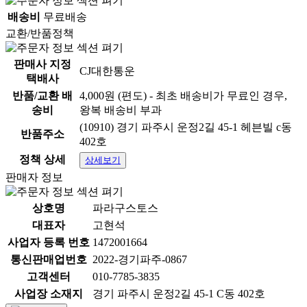
배송비
무료배송
교환/반품정책
판매사 지정
CJ대한통운
택배사
반품/교환 배
4,000원 (편도) - 최초 배송비가 무료인 경우,
송비
왕복 배송비 부과
상품 정보고시
(10910) 경기 파주시 운정2길 45-1 헤븐빌 c동
반품주소
항목
내용
402호
정책 상세
상세보기
1.식품등의표시·광고
판매자 정보
에관한법률에 따른 표
[상세설명참조]
시사항
상호명
파라구스토스
1-1.제품명
제품명:상세정보별도표기
대표자
고현석
사업자 등록 번호
1472001664
식품의 유형:상품 상세정보
1-2.식품의 유형
통신판매업번호
2022-경기파주-0867
에 별도 표기
고객센터
010-7785-3835
생산자:상품 상세정보에 별
사업장 소재지
경기 파주시 운정2길 45-1 C동 402호
1-3.생산자 및 소재지
도 표기 / 소재지:상품 상세정