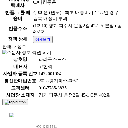
CJ대한통운
택배사
반품/교환 배
4,000원 (편도) - 최초 배송비가 무료인 경우,
송비
왕복 배송비 부과
(10910) 경기 파주시 운정2길 45-1 헤븐빌 c동
반품주소
상품 정보고시
402호
정책 상세
상세보기
항목
내용
판매자 정보
품명:상세정보별도표기 / 모
품명 및 모델명
델명:상세정보별도표기
상호명
파라구스토스
대표자
고현석
법에 의한 인증·허가
법에 의한 인증·허가 등을 받
사업자 등록 번호
1472001664
등을 받았음을 확인할
았음을 확인할 수 있는 경우
통신판매업번호
수 있는 경우 그에 대
2022-경기파주-0867
그에 대한 사항:상세정보별
한 사항
도표기
고객센터
010-7785-3835
사업장 소재지
경기 파주시 운정2길 45-1 C동 402호
제조국 또는 원산지:상세정
제조국
보별도표기
제조자:상세정보별도표기 /
채팅 문의하기
제조자/수입처
수입자:상세정보별도표기
070-4233-5541